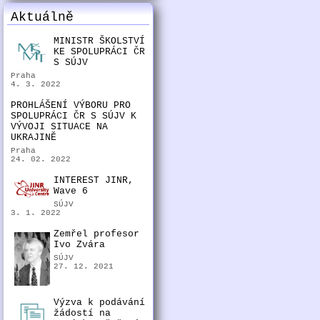
Aktuálně
MINISTR ŠKOLSTVÍ
KE SPOLUPRÁCI ČR
S SÚJV
Praha
4. 3. 2022
PROHLÁŠENÍ VÝBORU PRO
SPOLUPRÁCI ČR S SÚJV K
VÝVOJI SITUACE NA
UKRAJINĚ
Praha
24. 02. 2022
INTEREST JINR,
Wave 6
SÚJV
3. 1. 2022
Zemřel profesor
Ivo Zvára
SÚJV
27. 12. 2021
Výzva k podávání
žádostí na