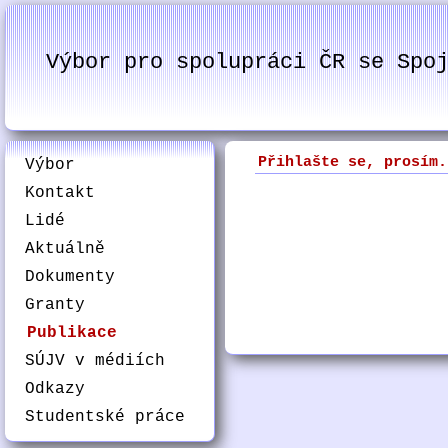
Výbor pro spolupráci ČR se Spo
Přihlašte se, prosím.
Výbor
Kontakt
Lidé
Aktuálně
Dokumenty
Granty
Publikace
SÚJV v médiích
Odkazy
Studentské práce