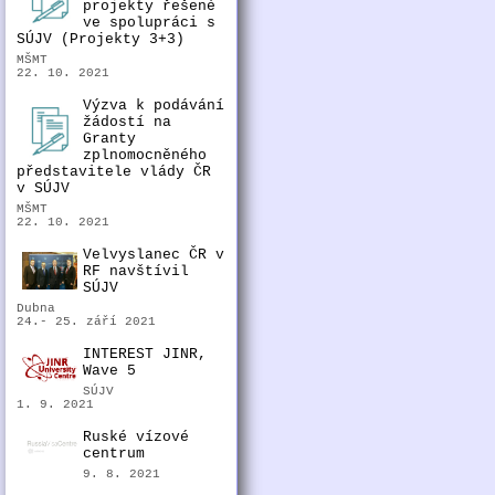
projekty řešené
ve spolupráci s
SÚJV (Projekty 3+3)
MŠMT
22. 10. 2021
Výzva k podávání
žádostí na
Granty
zplnomocněného
představitele vlády ČR
v SÚJV
MŠMT
22. 10. 2021
Velvyslanec ČR v
RF navštívil
SÚJV
Dubna
24.- 25. září 2021
INTEREST JINR,
Wave 5
SÚJV
1. 9. 2021
Ruské vízové
centrum
9. 8. 2021