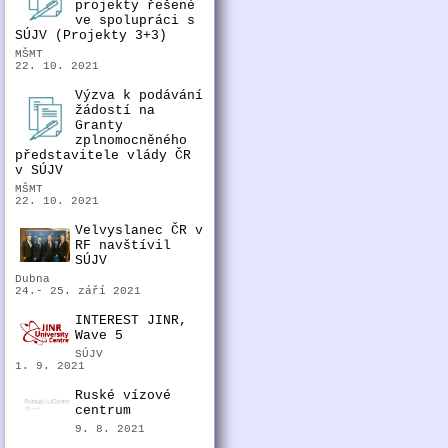
projekty řešené
ve spolupráci s
SÚJV (Projekty 3+3)
MŠMT
22. 10. 2021
Výzva k podávání
žádostí na
Granty
zplnomocněného
představitele vlády ČR
v SÚJV
MŠMT
22. 10. 2021
Velvyslanec ČR v
RF navštívil
SÚJV
Dubna
24.- 25. září 2021
INTEREST JINR,
Wave 5
SÚJV
1. 9. 2021
Ruské vízové
centrum
9. 8. 2021