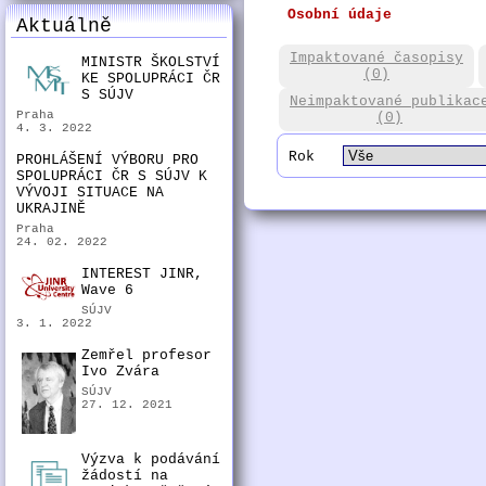
Osobní údaje
Aktuálně
Impaktované časopisy
MINISTR ŠKOLSTVÍ
(0)
KE SPOLUPRÁCI ČR
S SÚJV
Neimpaktované publikac
Praha
(0)
4. 3. 2022
Rok
PROHLÁŠENÍ VÝBORU PRO
SPOLUPRÁCI ČR S SÚJV K
VÝVOJI SITUACE NA
UKRAJINĚ
Praha
24. 02. 2022
INTEREST JINR,
Wave 6
SÚJV
3. 1. 2022
Zemřel profesor
Ivo Zvára
SÚJV
27. 12. 2021
Výzva k podávání
žádostí na