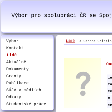
Výbor pro spolupráci ČR se Spo
Výbor
Lidé
> Oancea Cristina
Kontakt
Lidé
Aktuálně
Oa
Dokumenty
Granty
in
Publikace
fu
SÚJV v médiích
te
Odkazy
e-
Studentské práce
sp