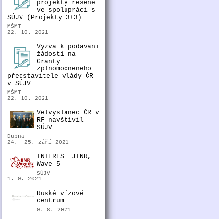
projekty řešené
ve spolupráci s
SÚJV (Projekty 3+3)
MŠMT
22. 10. 2021
Výzva k podávání
žádostí na
Granty
zplnomocněného
představitele vlády ČR
v SÚJV
MŠMT
22. 10. 2021
Velvyslanec ČR v
RF navštívil
SÚJV
Dubna
24.- 25. září 2021
INTEREST JINR,
Wave 5
SÚJV
1. 9. 2021
Ruské vízové
centrum
9. 8. 2021