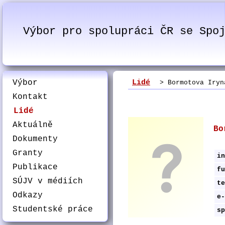
Výbor pro spolupráci ČR se Spo
Výbor
Lidé
> Bormotova Iryn
Kontakt
Lidé
Aktuálně
Bo
Dokumenty
Granty
in
Publikace
fu
SÚJV v médiích
te
Odkazy
e-
Studentské práce
sp