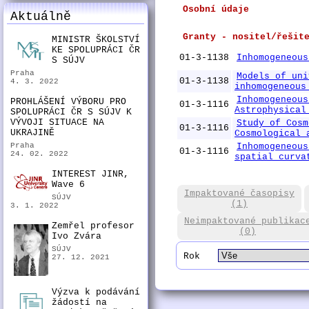
Osobní údaje
Aktuálně
Granty - nositel/řešit
MINISTR ŠKOLSTVÍ
KE SPOLUPRÁCI ČR
01-3-1138
Inhomogeneous
S SÚJV
Praha
Models of uni
01-3-1138
4. 3. 2022
inhomogeneous
Inhomogeneous
PROHLÁŠENÍ VÝBORU PRO
01-3-1116
Astrophysical
SPOLUPRÁCI ČR S SÚJV K
VÝVOJI SITUACE NA
Study of Cosm
01-3-1116
UKRAJINĚ
Cosmological 
Praha
Inhomogeneous
01-3-1116
24. 02. 2022
spatial curva
INTEREST JINR,
Wave 6
Impaktované časopisy
SÚJV
(1)
3. 1. 2022
Neimpaktované publikac
Zemřel profesor
(0)
Ivo Zvára
SÚJV
Rok
27. 12. 2021
Výzva k podávání
žádostí na