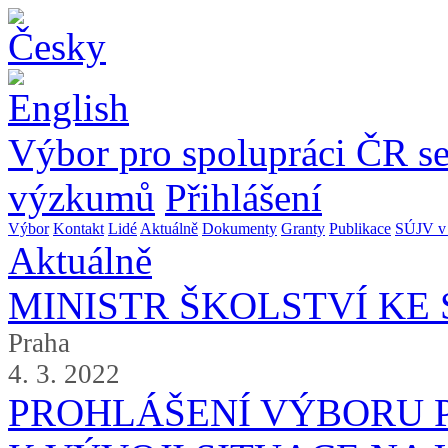
Výbor pro spolupráci ČR s
výzkumů
Přihlášení
Výbor
Kontakt
Lidé
Aktuálně
Dokumenty
Granty
Publikace
SÚJV v 
Aktuálně
MINISTR ŠKOLSTVÍ KE 
Praha
4. 3. 2022
PROHLÁŠENÍ VÝBORU P