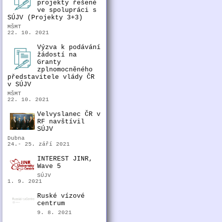
projekty řešené
ve spolupráci s
SÚJV (Projekty 3+3)
MŠMT
22. 10. 2021
Výzva k podávání
žádostí na
Granty
zplnomocněného
představitele vlády ČR
v SÚJV
MŠMT
22. 10. 2021
Velvyslanec ČR v
RF navštívil
SÚJV
Dubna
24.- 25. září 2021
INTEREST JINR,
Wave 5
SÚJV
1. 9. 2021
Ruské vízové
centrum
9. 8. 2021