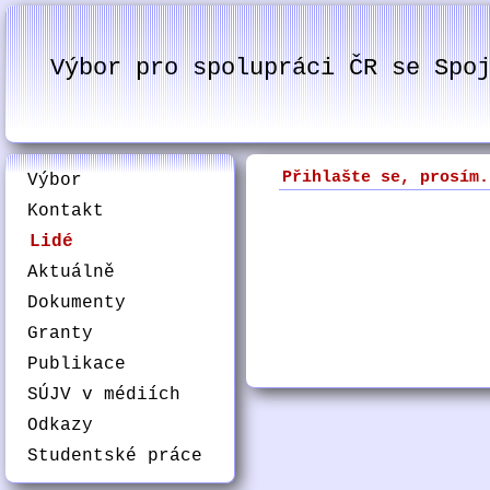
Výbor pro spolupráci ČR se Spo
Přihlašte se, prosím.
Výbor
Kontakt
Lidé
Aktuálně
Dokumenty
Granty
Publikace
SÚJV v médiích
Odkazy
Studentské práce