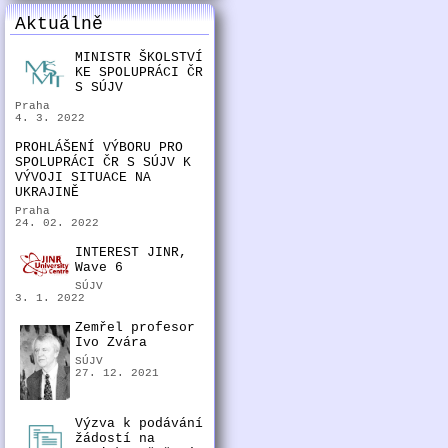
Aktuálně
MINISTR ŠKOLSTVÍ
KE SPOLUPRÁCI ČR
S SÚJV
Praha
4. 3. 2022
PROHLÁŠENÍ VÝBORU PRO
SPOLUPRÁCI ČR S SÚJV K
VÝVOJI SITUACE NA
UKRAJINĚ
Praha
24. 02. 2022
INTEREST JINR,
Wave 6
SÚJV
3. 1. 2022
Zemřel profesor
Ivo Zvára
SÚJV
27. 12. 2021
Výzva k podávání
žádostí na