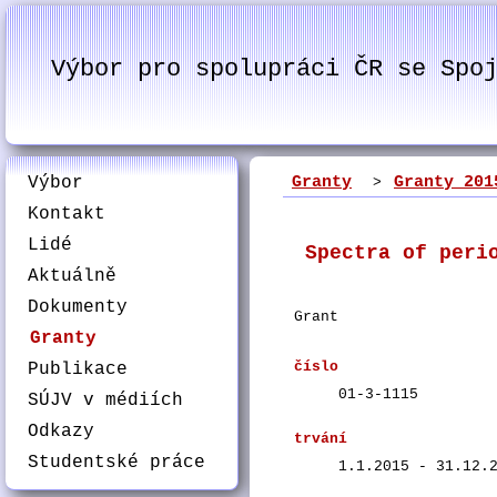
Výbor pro spolupráci ČR se Spo
Výbor
Granty
Granty 201
>
Kontakt
Lidé
Spectra of peri
Aktuálně
Dokumenty
Grant
Granty
číslo
Publikace
01-3-1115
SÚJV v médiích
Odkazy
trvání
Studentské práce
1.1.2015 - 31.12.