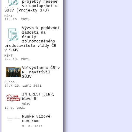
projekty řešené
ve spolupráci s
SÚJV (Projekty 3+3)
MŠMT
22. 10. 2021
Výzva k podávání
žádostí na
Granty
zplnomocněného
představitele vlády ČR
v SÚJV
MŠMT
22. 10. 2021
Velvyslanec ČR v
RF navštívil
SÚJV
Dubna
24.- 25. září 2021
INTEREST JINR,
Wave 5
SÚJV
1. 9. 2021
Ruské vízové
centrum
9. 8. 2021