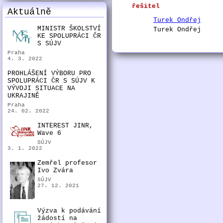
řešitel
Aktuálně
Turek Ondřej
MINISTR ŠKOLSTVÍ
Turek Ondřej
KE SPOLUPRÁCI ČR
S SÚJV
Praha
4. 3. 2022
PROHLÁŠENÍ VÝBORU PRO
SPOLUPRÁCI ČR S SÚJV K
VÝVOJI SITUACE NA
UKRAJINĚ
Praha
24. 02. 2022
INTEREST JINR,
Wave 6
SÚJV
3. 1. 2022
Zemřel profesor
Ivo Zvára
SÚJV
27. 12. 2021
Výzva k podávání
žádostí na