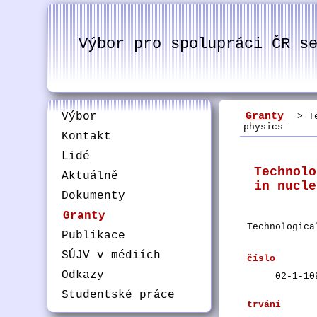
Výbor pro spolupráci ČR s
Výbor
Granty
> Tec
physics
Kontakt
Lidé
Technolo
Aktuálně
in nucle
Dokumenty
Granty
Technologica
Publikace
SÚJV v médiích
číslo
Odkazy
02-1-10
Studentské práce
trvání