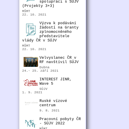
spolupráci s SÚJV
(Projekty 3+3)
MŠMT
22. 10. 2021
Výzva k podávání
žádostí na Granty
zplnomocněného
představitele
vlády ČR v SÚJV
MŠMT
22. 10. 2021
Velvyslanec ČR v
RF navštívil SÚJV
Dubna
24.- 25. září 2021
INTEREST JINR,
Wave 5
SÚJV
1. 9. 2021
Ruské vízové
centrum
9. 8. 2021
Pracovní pobyty ČR
- SÚJV 2022
MŠMT