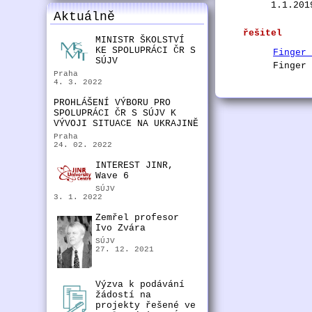
1.1.201
Aktuálně
řešitel
MINISTR ŠKOLSTVÍ
KE SPOLUPRÁCI ČR S
Finger
SÚJV
Finger
Praha
4. 3. 2022
PROHLÁŠENÍ VÝBORU PRO
SPOLUPRÁCI ČR S SÚJV K
VÝVOJI SITUACE NA UKRAJINĚ
Praha
24. 02. 2022
INTEREST JINR,
Wave 6
SÚJV
3. 1. 2022
Zemřel profesor
Ivo Zvára
SÚJV
27. 12. 2021
Výzva k podávání
žádostí na
projekty řešené ve