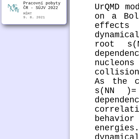
Pracovní pobyty
UrQMD mo
ČR - SÚJV 2022
on a Bol
MŠMT
9. 8. 2021
effects
dynamica
root s
depende
nucleons
collisio
As the c
s(NN )=
depend
correla
behavio
energies
dynamica