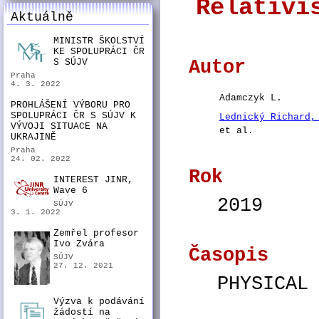
Relativi
Aktuálně
MINISTR ŠKOLSTVÍ
KE SPOLUPRÁCI ČR
S SÚJV
Autor
Praha
4. 3. 2022
Adamczyk L.
PROHLÁŠENÍ VÝBORU PRO
SPOLUPRÁCI ČR S SÚJV K
Lednický Richard,
VÝVOJI SITUACE NA
et al.
UKRAJINĚ
Praha
24. 02. 2022
Rok
INTEREST JINR,
Wave 6
2019
SÚJV
3. 1. 2022
Zemřel profesor
Ivo Zvára
Časopis
SÚJV
27. 12. 2021
PHYSICAL
Výzva k podávání
žádostí na