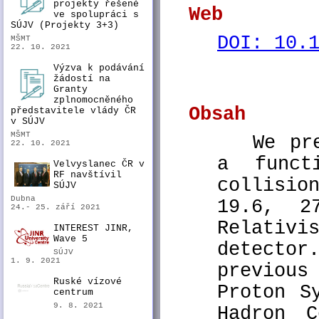
projekty řešené
Web
ve spolupráci s
SÚJV (Projekty 3+3)
DOI: 10.
MŠMT
22. 10. 2021
Výzva k podávání
žádostí na
Granty
zplnomocněného
Obsah
představitele vlády ČR
v SÚJV
MŠMT
We pr
22. 10. 2021
a funct
Velvyslanec ČR v
RF navštívil
collisio
SÚJV
Dubna
19.6, 2
24.- 25. září 2021
Relativi
INTEREST JINR,
Wave 5
detecto
SÚJV
1. 9. 2021
previous
Ruské vízové
Proton S
centrum
9. 8. 2021
Hadron C