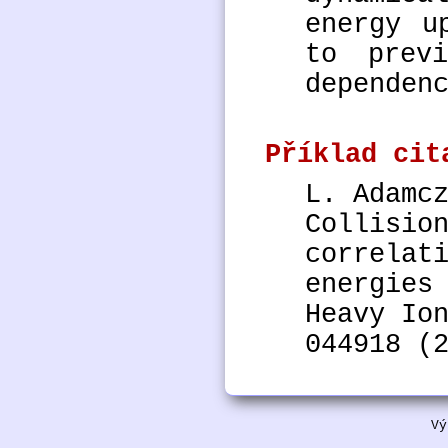
energy u
to previ
dependen
Příklad cit
L. Adamc
Collisio
correlat
energies
Heavy Io
044918 (
Vý