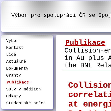
Výbor pro spolupráci ČR se Spo
Výbor
Publikace
Kontakt
Collision-e
Lidé
in Au plus 
Aktuálně
the BNL Rel
Dokumenty
Granty
Publikace
Collisio
SÚJV v médiích
correlat
Odkazy
at energ
Studentské práce